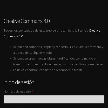
Creative Commons 4.0
Todos los contenidos de esta web se ofrecen bajo la licencia
Creative
Commons 4.0
:
Se pueden compartir, copiar y redistribuir en cualquier formato y
a través de cualquier medio.
Se pueden crear nuevas obras modificando, combinando o
transformando estos documentos, incluso con fines comerciales.
La única condición consiste en reconocer la fuente.
Inicio de sesión
Nombre de usuario
*