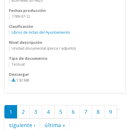
BUA-AMB 0019625
Fechas producción
1789-07-12
Clasificación
Libros de Actas del Ayuntamiento
Nivel descripción
Unidad documental (pieza / adjunto)
Tipo de documento
Testual
Descargar
1.92 MB
Páginas
…
1
2
3
4
5
6
7
8
9
siguiente ›
última »