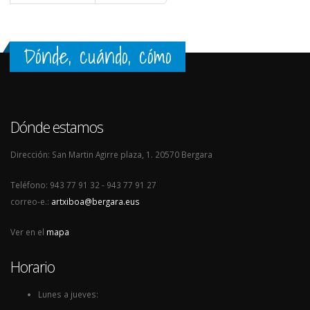
Dónde, cuándo, cómo
Dónde estamos
Dirección: San Martin Agirre plaza, 1. 20570 Bergara
Teléfono: 943 77 91 32 - 943 77 91 27
correo-e.:
artxiboa@bergara.eus
Ver en el
mapa
Horario
Lunes a jueves: