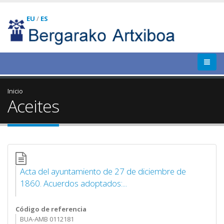
EU
/
ES
Inicio
Aceites
Acta del ayuntamiento de 27 de diciembre de
1860. Acuerdos adoptados:...
Código de referencia
BUA-AMB 0112181