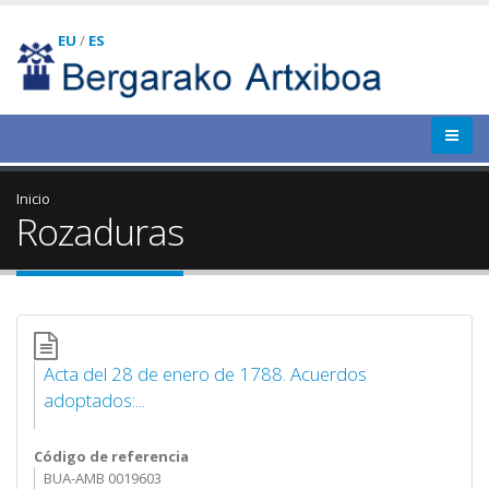
EU
/
ES
Inicio
Rozaduras
Acta del 28 de enero de 1788. Acuerdos
adoptados:...
Código de referencia
BUA-AMB 0019603