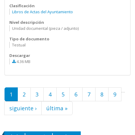
Clasificación
Libros de Actas del Ayuntamiento
Nivel descripción
Unidad documental (pieza / adjunto)
Tipo de documento
Testual
Descargar
4.36 MB
Páginas
…
1
2
3
4
5
6
7
8
9
siguiente ›
última »