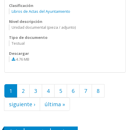
Clasificación
Libros de Actas del Ayuntamiento
Nivel descripción
Unidad documental (pieza / adjunto)
Tipo de documento
Testual
Descargar
4.76 MB
Páginas
1
2
3
4
5
6
7
8
siguiente ›
última »