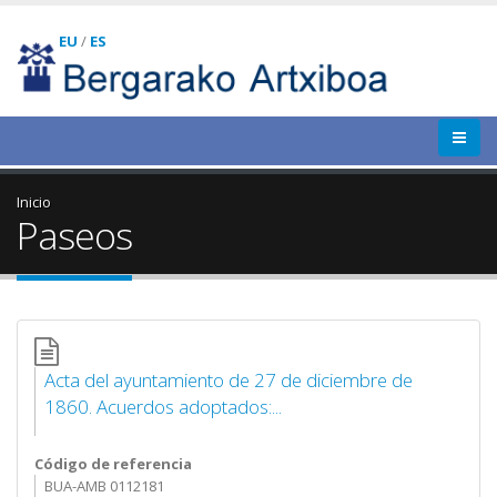
EU
/
ES
Inicio
Paseos
Acta del ayuntamiento de 27 de diciembre de
1860. Acuerdos adoptados:...
Código de referencia
BUA-AMB 0112181