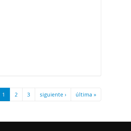
1
2
3
siguiente ›
última »