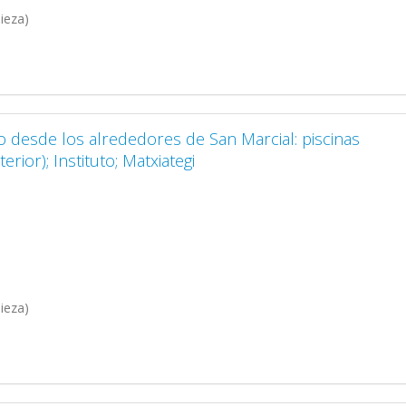
ieza)
no desde los alrededores de San Marcial: piscinas
erior); Instituto; Matxiategi
ieza)