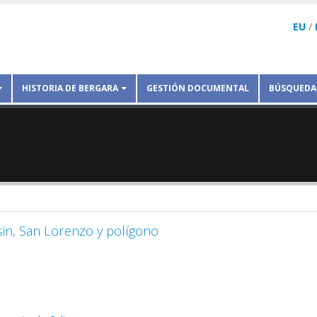
EU
/
HISTORIA DE BERGARA
GESTIÓN DOCUMENTAL
BÚSQUEDA
sin, San Lorenzo y polígono