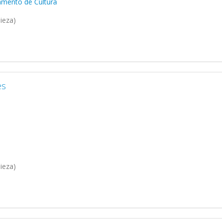
amento de Cultura
ieza)
es
ieza)