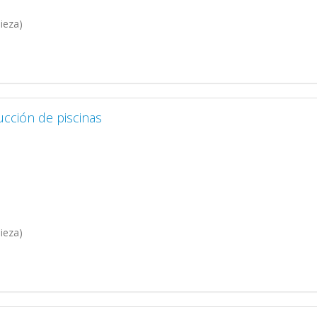
ieza)
cción de piscinas
ieza)