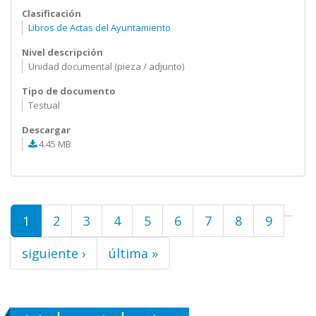
Clasificación
Libros de Actas del Ayuntamiento
Nivel descripción
Unidad documental (pieza / adjunto)
Tipo de documento
Testual
Descargar
4.45 MB
Páginas
…
1
2
3
4
5
6
7
8
9
siguiente ›
última »