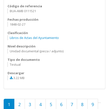
Código de referencia
BUA-AMB 0111521
Fechas producción
1848-02-27
Clasificación
Libros de Actas del Ayuntamiento
Nivel descripción
Unidad documental (pieza / adjunto)
Tipo de documento
Testual
Descargar
3.22 MB
Páginas
…
1
2
3
4
5
6
7
8
9