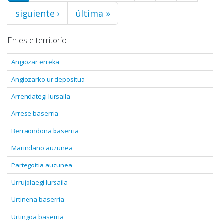
siguiente ›
última »
En este territorio
Angiozar erreka
Angiozarko ur depositua
Arrendategi lursaila
Arrese baserria
Berraondona baserria
Marindano auzunea
Partegoitia auzunea
Urrujolaegi lursaila
Urtinena baserria
Urtingoa baserria