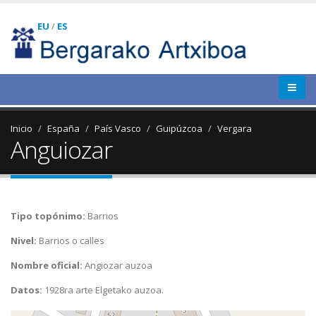
EU
/
ES
Inicio
España
País Vasco
Guipúzcoa
Vergara
Anguiozar
Tipo topónimo:
Barrios
Nivel:
Barrios o calles
Nombre oficial:
Angiozar auzoa
Datos:
1928ra arte Elgetako auzoa.