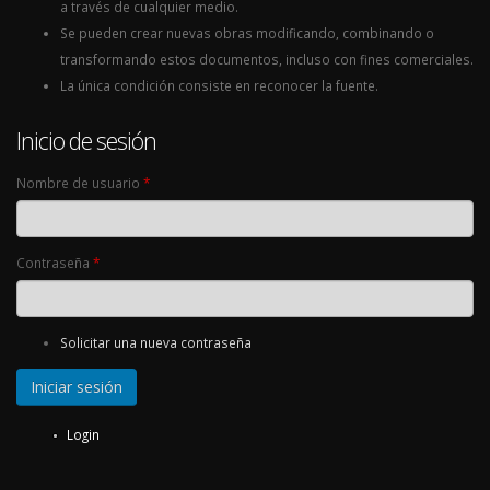
a través de cualquier medio.
Se pueden crear nuevas obras modificando, combinando o
transformando estos documentos, incluso con fines comerciales.
La única condición consiste en reconocer la fuente.
Inicio de sesión
Nombre de usuario
*
Contraseña
*
Solicitar una nueva contraseña
Login