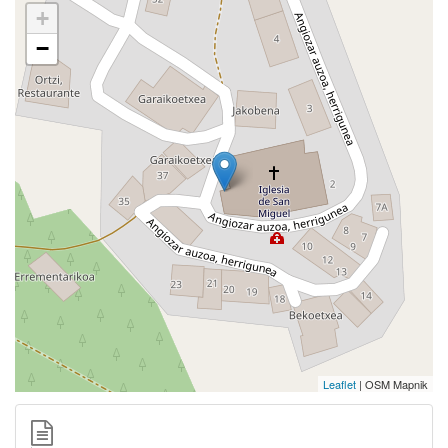
+
−
Leaflet
| OSM Mapnik