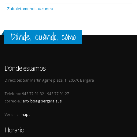
Zabaletamendi auzunea
Dónde, cuándo, cómo
Dónde estamos
Dirección: San Martin Agirre plaza, 1. 20570 Bergara
Teléfono: 943 77 91 32 - 943 77 91 27
correo-e.:
artxiboa@bergara.eus
Ver en el
mapa
Horario