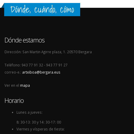
Dónde, cuándo, cómo
Dónde estamos
Dirección: San Martin Agirre plaza, 1. 20570 Bergara
Teléfono: 943 77 91 32 - 943 77 91 27
correo-e.:
artxiboa@bergara.eus
Ver en el
mapa
Horario
Lunes a jueves:
8: 30-13: 30 y 14: 30-17: 00
Viernes y vísperas de fiesta: