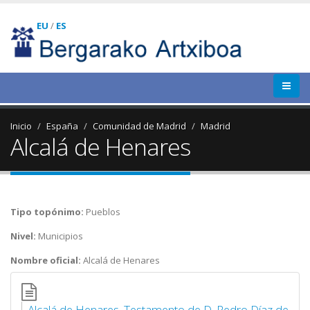
EU
/
ES
Inicio
España
Comunidad de Madrid
Madrid
Alcalá de Henares
Tipo topónimo:
Pueblos
Nivel:
Municipios
Nombre oficial:
Alcalá de Henares
Alcalá de Henares. Testamento de D. Pedro Díaz de