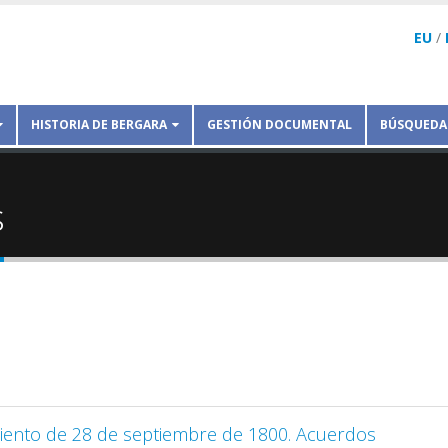
EU
/
HISTORIA DE BERGARA
GESTIÓN DOCUMENTAL
BÚSQUEDA
s
iento de 28 de septiembre de 1800. Acuerdos