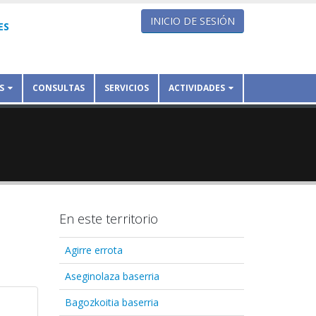
INICIO DE SESIÓN
ES
S
CONSULTAS
SERVICIOS
ACTIVIDADES
En este territorio
Agirre errota
Aseginolaza baserria
Bagozkoitia baserria