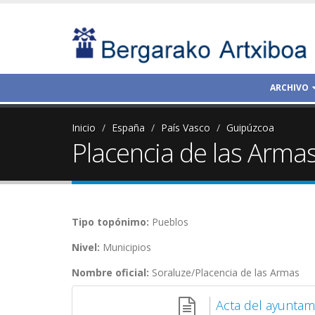
ARCHIVO
Inicio
España
País Vasco
Guipúzcoa
Placencia de las Arma
Tipo topónimo:
Pueblos
Nivel:
Municipios
Nombre oficial:
Soraluze/Placencia de las Armas
Acta del ayuntam