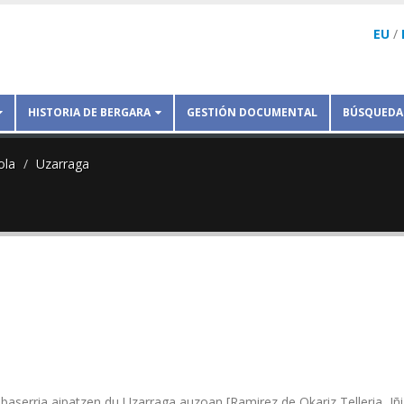
EU
/
HISTORIA DE BERGARA
GESTIÓN DOCUMENTAL
BÚSQUEDA
ola
Uzarraga
 baserria aipatzen du Uzarraga auzoan [Ramirez de Okariz Telleria, Iñi