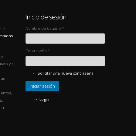
0
Inicio de sesión
Nombre de usuario
*
 se
Commons
Contraseña
*
 y
mato y a
Solicitar una nueva contraseña
ras
entos,
Login
s.
 en