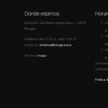
Dónde estamos
Horar
Dirección: San Martin Agirre plaza, 1. 20570
Lu
Bergara
8:
Vi
Teléfono: 943 77 91 32 - 943 77 91 27
08
correo-e.:
artxiboa@bergara.eus
Ve
Ver en el
mapa
8:
Si neces
consulta
Política 