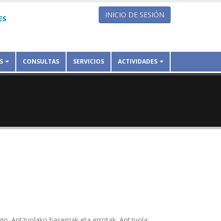
INICIO DE SESIÓN
ES
S
CONSULTAS
SERVICIOS
ACTIVIDADES
go. Antzuolako baserriak eta errotak. Antzuola: