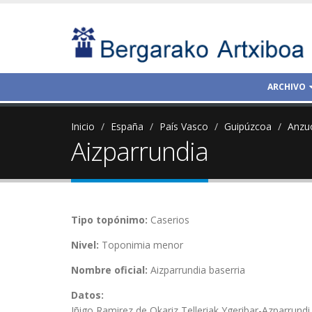
ARCHIVO
Inicio
España
País Vasco
Guipúzcoa
Anzu
Aizparrundia
Tipo topónimo:
Caserios
Nivel:
Toponimia menor
Nombre oficial:
Aizparrundia baserria
Datos:
Iñigo Ramirez de Okariz Telleriak Ygeribar-Azparrundi