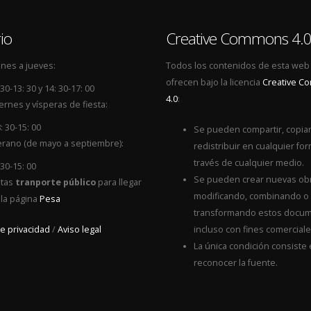
io
Creative Commons 4.
nes a jueves:
Todos los contenidos de esta web
ofrecen bajo la licencia
Creative 
 30-13: 30 y 14: 30-17: 00
4.0
:
ernes y vísperas de fiesta:
: 30-15: 00
Se pueden compartir, copiar
rano (de mayo a septiembre):
redistribuir en cualquier for
través de cualquier medio.
 30-15: 00
Se pueden crear nuevas ob
itas
tranporte público
para llegar
modificando, combinando o
 la página
Pesa
transformando estos docum
de privacidad
/
Aviso legal
incluso con fines comerciale
La única condición consiste
reconocer la fuente.