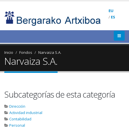
EU
/
ES
Inicio
Fondos
Narvaiza S.A.
Narvaiza S.A.
Subcategorías de esta categoría
Dirección
Actividad industrial
Contabilidad
Personal