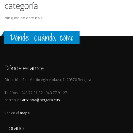
categoría
Ninguno en este nivel
Dónde, cuándo, cómo
Dónde estamos
Dirección: San Martin Agirre plaza, 1. 20570 Bergara
Teléfono: 943 77 91 32 - 943 77 91 27
correo-e.:
artxiboa@bergara.eus
Ver en el
mapa
Horario