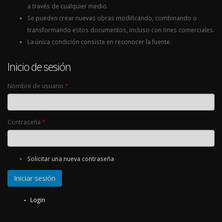
a través de cualquier medio.
Se pueden crear nuevas obras modificando, combinando o
transformando estos documentos, incluso con fines comerciales.
La única condición consiste en reconocer la fuente.
Inicio de sesión
Nombre de usuario
*
Contraseña
*
Solicitar una nueva contraseña
Login