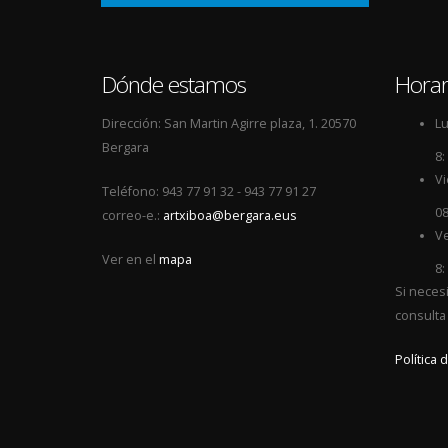
Dónde estamos
Horar
Dirección: San Martin Agirre plaza, 1. 20570
Lu
Bergara
8:
Vi
Teléfono: 943 77 91 32 - 943 77 91 27
08
correo-e.:
artxiboa@bergara.eus
Ve
Ver en el
mapa
8:
Si neces
consulta
Política 