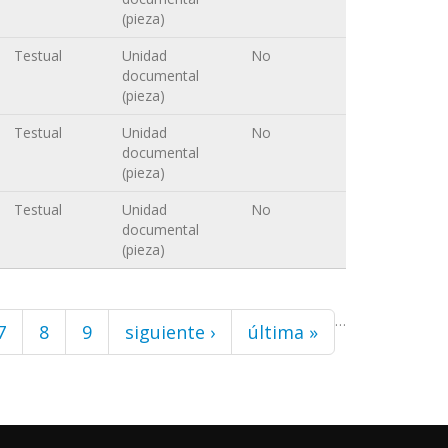
(pieza)
Testual
Unidad
No
documental
(pieza)
Testual
Unidad
No
documental
(pieza)
Testual
Unidad
No
documental
(pieza)
…
7
8
9
siguiente ›
última »