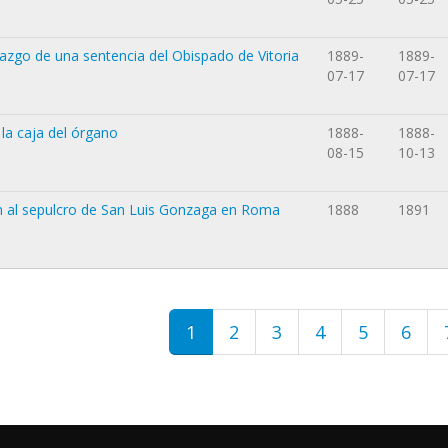
tazgo de una sentencia del Obispado de Vitoria
1889-
1889-
07-17
07-17
 la caja del órgano
1888-
1888-
08-15
10-13
ón al sepulcro de San Luis Gonzaga en Roma
1888
1891
1
2
3
4
5
6