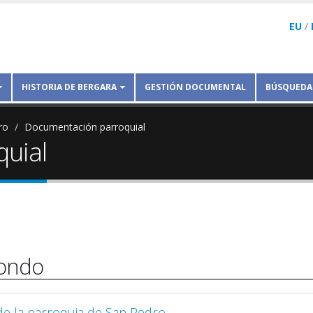
EU
/
HISTORIA DE BERGARA
GESTIÓN DOCUMENTAL
BÚSQUEDA
ro
Documentación parroquial
uial
fondo
e la parroquia de San Pedro