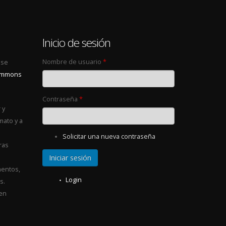
0
Inicio de sesión
Nombre de usuario
*
 se
Commons
Contraseña
*
 y
mato y a
Solicitar una nueva contraseña
ras
entos,
Login
s.
 en