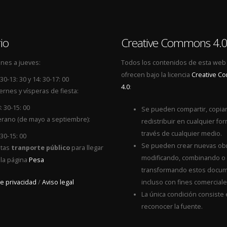
io
Creative Commons 4.
nes a jueves:
Todos los contenidos de esta web
ofrecen bajo la licencia
Creative 
 30-13: 30 y 14: 30-17: 00
4.0
:
ernes y vísperas de fiesta:
: 30-15: 00
Se pueden compartir, copiar
rano (de mayo a septiembre):
redistribuir en cualquier for
través de cualquier medio.
 30-15: 00
Se pueden crear nuevas ob
itas
tranporte público
para llegar
modificando, combinando o
 la página
Pesa
transformando estos docum
de privacidad
/
Aviso legal
incluso con fines comerciale
La única condición consiste
reconocer la fuente.