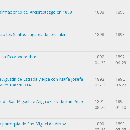
irmaciones del Arciprestazgo en 1898
1898
1898
ara los Santos Lugares de Jerusalen
1898
1898
lisa Elcoroberecibar
1892-
1892-
04-29
04-29
de Agustín de Estrada y Ripa con María Josefa
1892-
1892-
ba en 1885/08/14
03-13
03-23
os de San Miguel de Anguiozar y de San Pedro
1891-
1895-
08-26
01-10
la parroquia de San Miguel de Araoz
1890-
1890-
05-25
05-25