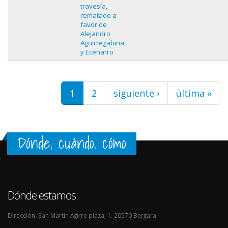
travesía,
rematado a
favor de
Alejandro
Aguirregabiria
y Ecenarro
Páginas
1
2
siguiente ›
última »
Dónde, cuándo, cómo
Dónde estamos
Dirección: San Martin Agirre plaza, 1. 20570 Bergara