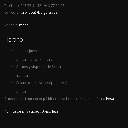
Teléfono: 943 77 91 32 - 943 77 91 27
correo-e.:
artxiboa@bergara.eus
Ver en el
mapa
Horario
Lunes a jueves:
8: 30-13: 30 y 14: 30-17: 00
Viernes y vísperas de fiesta:
08: 30-15: 00
Verano (de mayo a septiembre):
8: 30-15: 00
Si necesitas
tranporte público
para llegar consulta la página
Pesa
Política de privacidad
/
Aviso legal