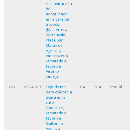
reconstrucción
del
adoquinado
en la calle de
travesía
(Mazterreca,
Barrencale,
Plaza San
Martín de
Aguirre y
Vidacruceta),
rematado a
favor de
Vicente
Jauregui
1250
C/0004-019
Expediente
1914
1914
Testual
para colocar la
acera en la
calle
Goencale,
rematado a
favor de
Guillermo
Aspiazu