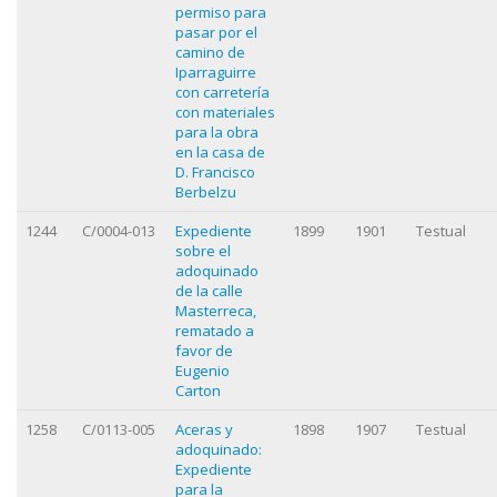
permiso para
pasar por el
camino de
Iparraguirre
con carretería
con materiales
para la obra
en la casa de
D. Francisco
Berbelzu
1244
C/0004-013
Expediente
1899
1901
Testual
sobre el
adoquinado
de la calle
Masterreca,
rematado a
favor de
Eugenio
Carton
1258
C/0113-005
Aceras y
1898
1907
Testual
adoquinado:
Expediente
para la