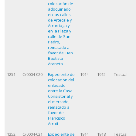
colocación de
adoquinado
en las calles
de Artecale y
Arrurriaga y
en la Plaza y
calle de San
Pedro,
rematado a
favor de Juan
Bautista
Araneta
1251
C/0004-020
Expediente de
1914
1915
Testual
colocación del
enlosado
entre la Casa
Consistorial y
el mercado,
rematado a
favor de
Francisco
Arruti
1252
C/0004-021
Expediente de
1914
1918
Testual