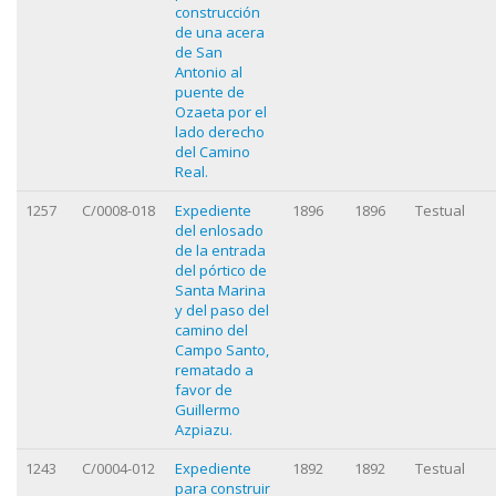
construcción
de una acera
de San
Antonio al
puente de
Ozaeta por el
lado derecho
del Camino
Real.
1257
C/0008-018
Expediente
1896
1896
Testual
del enlosado
de la entrada
del pórtico de
Santa Marina
y del paso del
camino del
Campo Santo,
rematado a
favor de
Guillermo
Azpiazu.
1243
C/0004-012
Expediente
1892
1892
Testual
para construir