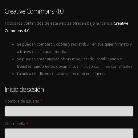
Creative Commons 4.0
Todos los contenidos de esta web se ofrecen bajo la licencia
Creative
Commons 4.0
:
Se pueden compartir, copiar y redistribuir en cualquier formato y
a través de cualquier medio.
Se pueden crear nuevas obras modificando, combinando o
transformando estos documentos, incluso con fines comerciales.
La única condición consiste en reconocer la fuente.
Inicio de sesión
Nombre de usuario
*
Contraseña
*