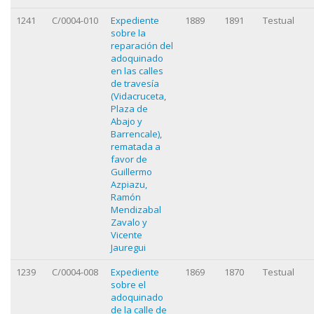
1241
C/0004-010
Expediente
1889
1891
Testual
sobre la
reparación del
adoquinado
en las calles
de travesía
(Vidacruceta,
Plaza de
Abajo y
Barrencale),
rematada a
favor de
Guillermo
Azpiazu,
Ramón
Mendizabal
Zavalo y
Vicente
Jauregui
1239
C/0004-008
Expediente
1869
1870
Testual
sobre el
adoquinado
de la calle de