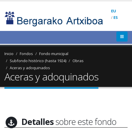
EU
/
ES
Inicio
Fondos
Fondo municipal
Subfondo histórico (hasta 1924)
Obras
Aceras y adoquinados
Aceras y adoquinados
Detalles
sobre este fondo