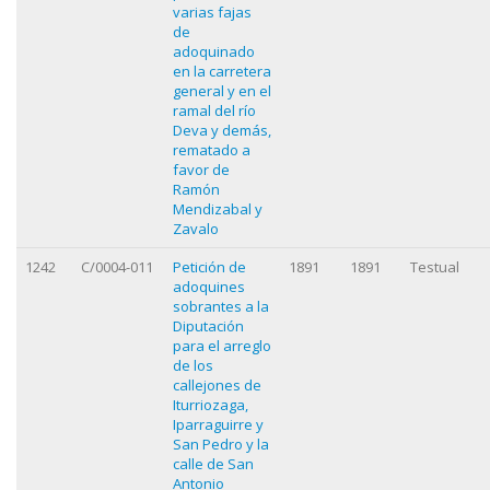
varias fajas
de
adoquinado
en la carretera
general y en el
ramal del río
Deva y demás,
rematado a
favor de
Ramón
Mendizabal y
Zavalo
1242
C/0004-011
Petición de
1891
1891
Testual
adoquines
sobrantes a la
Diputación
para el arreglo
de los
callejones de
Iturriozaga,
Iparraguirre y
San Pedro y la
calle de San
Antonio