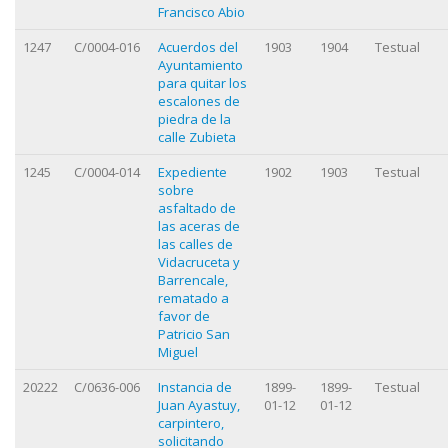
Francisco Abio
1247
C/0004-016
Acuerdos del
1903
1904
Testual
Ayuntamiento
para quitar los
escalones de
piedra de la
calle Zubieta
1245
C/0004-014
Expediente
1902
1903
Testual
sobre
asfaltado de
las aceras de
las calles de
Vidacruceta y
Barrencale,
rematado a
favor de
Patricio San
Miguel
20222
C/0636-006
Instancia de
1899-
1899-
Testual
Juan Ayastuy,
01-12
01-12
carpintero,
solicitando