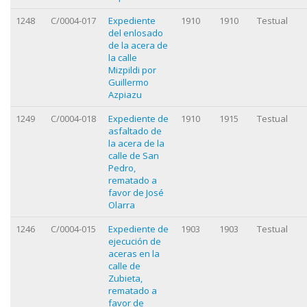
1248
C/0004-017
Expediente
1910
1910
Testual
del enlosado
de la acera de
la calle
Mizpildi por
Guillermo
Azpiazu
1249
C/0004-018
Expediente de
1910
1915
Testual
asfaltado de
la acera de la
calle de San
Pedro,
rematado a
favor de José
Olarra
1246
C/0004-015
Expediente de
1903
1903
Testual
ejecución de
aceras en la
calle de
Zubieta,
rematado a
favor de