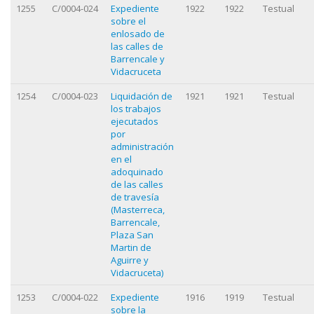
1255
C/0004-024
Expediente
1922
1922
Testual
sobre el
enlosado de
las calles de
Barrencale y
Vidacruceta
1254
C/0004-023
Liquidación de
1921
1921
Testual
los trabajos
ejecutados
por
administración
en el
adoquinado
de las calles
de travesía
(Masterreca,
Barrencale,
Plaza San
Martin de
Aguirre y
Vidacruceta)
1253
C/0004-022
Expediente
1916
1919
Testual
sobre la