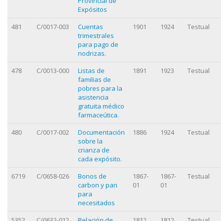
Provincial de
Expósitos
481
C/0017-003
Cuentas
1901
1924
Testual
trimestrales
para pago de
nodrizas.
478
C/0013-000
Listas de
1891
1923
Testual
familias de
pobres para la
asistencia
gratuita médico
farmaceútica.
480
C/0017-002
Documentación
1886
1924
Testual
sobre la
crianza de
cada expósito.
6719
C/0658-026
Bonos de
1867-
1867-
Testual
carbon y pan
01
01
para
necesitados
5352
C/0632-012
Relación de
1812
1812
Testual