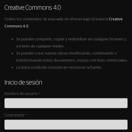
Creative Commons 4.0
Todos los contenidos de esta web se ofrecen bajo la licencia
Creative
Commons 4.0
:
Se pueden compartir, copiar y redistribuir en cualquier formato y
a través de cualquier medio.
Se pueden crear nuevas obras modificando, combinando o
transformando estos documentos, incluso con fines comerciales.
La única condición consiste en reconocer la fuente.
Inicio de sesión
Nombre de usuario
*
Contraseña
*