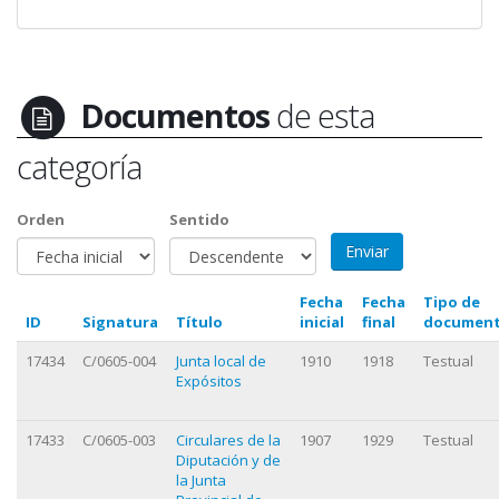
Documentos
de esta
categoría
Orden
Sentido
Fecha
Fecha
Tipo de
ID
Signatura
Título
inicial
final
documen
17434
C/0605-004
Junta local de
1910
1918
Testual
Expósitos
17433
C/0605-003
Circulares de la
1907
1929
Testual
Diputación y de
la Junta