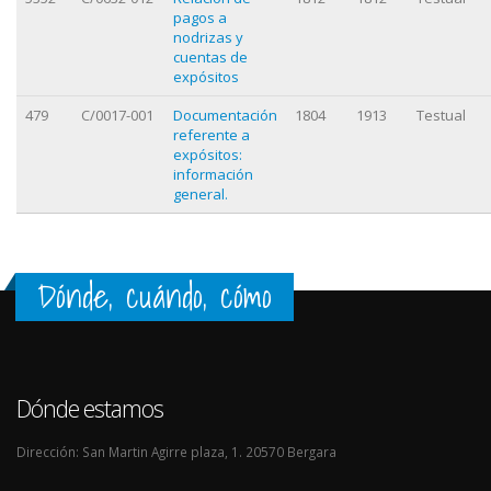
pagos a
nodrizas y
cuentas de
expósitos
479
C/0017-001
Documentación
1804
1913
Testual
referente a
expósitos:
información
general.
Dónde, cuándo, cómo
Dónde estamos
Dirección: San Martin Agirre plaza, 1. 20570 Bergara