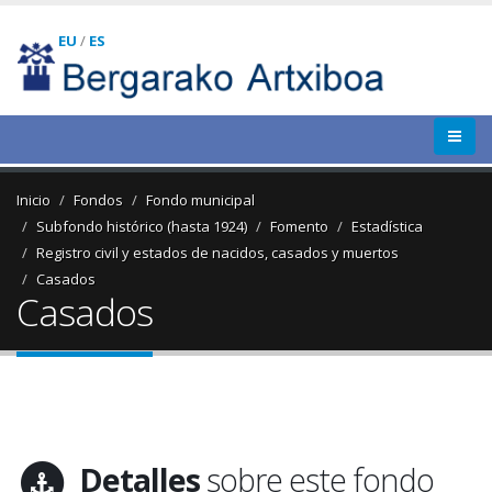
EU
/
ES
Inicio
Fondos
Fondo municipal
Subfondo histórico (hasta 1924)
Fomento
Estadística
Registro civil y estados de nacidos, casados y muertos
Casados
Casados
Detalles
sobre este fondo