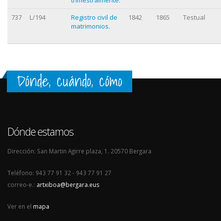
737
L/194
Registro civil de
1842
1865
Testual
matrimonios.
Dónde, cuándo, cómo
Dónde estamos
Dirección: San Martin Agirre plaza, 1. 20570 Bergara
Teléfono: 943 77 91 32 - 943 77 91 27
correo-e.:
artxiboa@bergara.eus
Ver en el
mapa