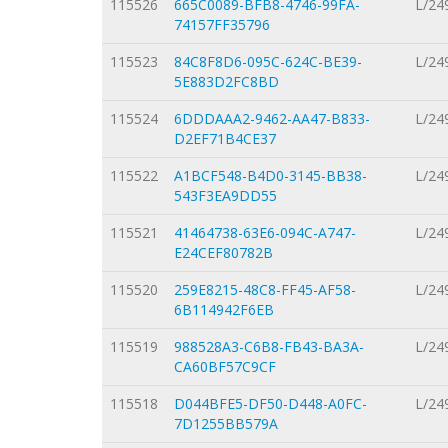
115526
665C0089-BFB8-4746-99FA-
L/24
74157FF35796
115523
84C8F8D6-095C-624C-BE39-
L/24
5E883D2FC8BD
115524
6DDDAAA2-9462-AA47-B833-
L/24
D2EF71B4CE37
115522
A1BCF548-B4D0-3145-BB38-
L/24
543F3EA9DD55
115521
41464738-63E6-094C-A747-
L/24
E24CEF80782B
115520
259E8215-48C8-FF45-AF58-
L/24
6B114942F6EB
115519
988528A3-C6B8-FB43-BA3A-
L/24
CA60BF57C9CF
115518
D044BFE5-DF50-D448-A0FC-
L/24
7D1255BB579A