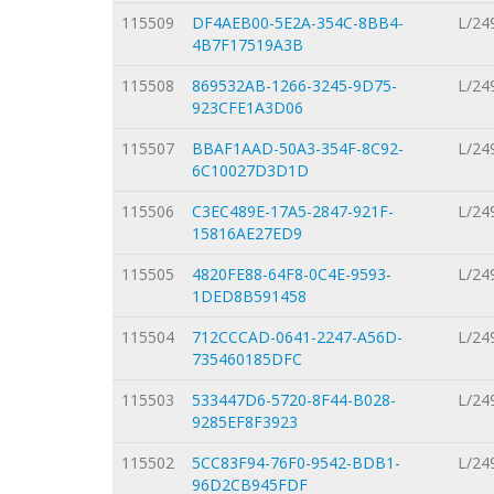
115509
DF4AEB00-5E2A-354C-8BB4-
L/24
4B7F17519A3B
115508
869532AB-1266-3245-9D75-
L/24
923CFE1A3D06
115507
BBAF1AAD-50A3-354F-8C92-
L/24
6C10027D3D1D
115506
C3EC489E-17A5-2847-921F-
L/24
15816AE27ED9
115505
4820FE88-64F8-0C4E-9593-
L/24
1DED8B591458
115504
712CCCAD-0641-2247-A56D-
L/24
735460185DFC
115503
533447D6-5720-8F44-B028-
L/24
9285EF8F3923
115502
5CC83F94-76F0-9542-BDB1-
L/24
96D2CB945FDF