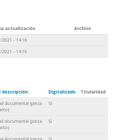
ma actualización
Archivo
/2021 - 14:16
/2021 - 14:16
l descripción
Digitalizado
Titularidad
ad documental (pieza
Sí
unto)
ad documental (pieza
Sí
unto)
ad documental (pieza
Sí