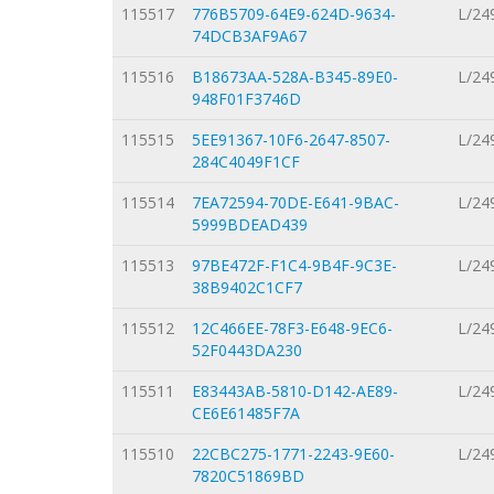
115517
776B5709-64E9-624D-9634-
L/24
74DCB3AF9A67
115516
B18673AA-528A-B345-89E0-
L/24
948F01F3746D
115515
5EE91367-10F6-2647-8507-
L/24
284C4049F1CF
115514
7EA72594-70DE-E641-9BAC-
L/24
5999BDEAD439
115513
97BE472F-F1C4-9B4F-9C3E-
L/24
38B9402C1CF7
115512
12C466EE-78F3-E648-9EC6-
L/24
52F0443DA230
115511
E83443AB-5810-D142-AE89-
L/24
CE6E61485F7A
115510
22CBC275-1771-2243-9E60-
L/24
7820C51869BD