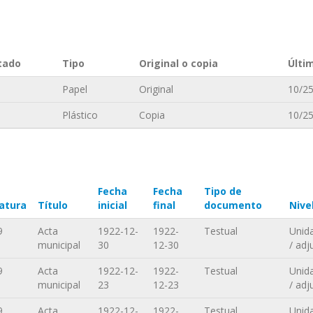
tado
Tipo
Original o copia
Últi
Papel
Original
10/25
Plástico
Copia
10/25
Fecha
Fecha
Tipo de
atura
Título
inicial
final
documento
Nive
9
Acta
1922-12-
1922-
Testual
Unid
municipal
30
12-30
/ adj
9
Acta
1922-12-
1922-
Testual
Unid
municipal
23
12-23
/ adj
9
Acta
1922-12-
1922-
Testual
Unid