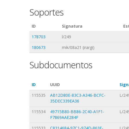
Soportes
ID
Signatura
Es
178703
l/249
180673
mik/08a21 (irargi)
Subdocumentos
ID
UUID
Sign
115535
AB12D80E-83C3-A346-BCFC-
L/24
35DEC339EA36
115534
49715B80-BB86-2C40-A1F1-
L/24
F7869AAE284F
115533
C8314684-97C1-974D-863F-
L/24