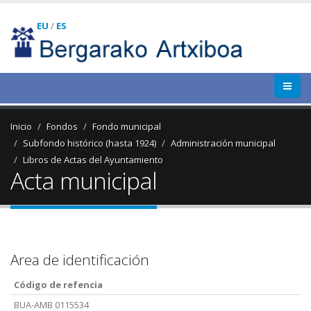
EU
/
ES
Inicio
Fondos
Fondo municipal
Subfondo histórico (hasta 1924)
Administración municipal
Libros de Actas del Ayuntamiento
Acta municipal
Area de identificación
Código de refencia
BUA-AMB 0115534