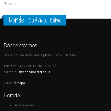
Ninguno.
Dónde, cuándo, cómo
Dónde estamos
Dirección: San Martin Agirre plaza, 1. 20570 Bergara
Teléfono: 943 77 91 32 - 943 77 91 27
correo-e.:
artxiboa@bergara.eus
Ver en el
mapa
Horario
Lunes a jueves: