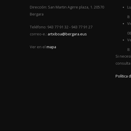
Dirección: San Martin Agirre plaza, 1. 20570
Lu
Bergara
8:
Vi
Teléfono: 943 77 91 32 - 943 77 91 27
08
correo-e.:
artxiboa@bergara.eus
Ve
Ver en el
mapa
8:
Si neces
consulta
Política 