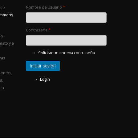
Nombre de usuario
*
 se
Commons
Contraseña
*
 y
mato y a
Solicitar una nueva contraseña
ras
entos,
Login
s.
 en