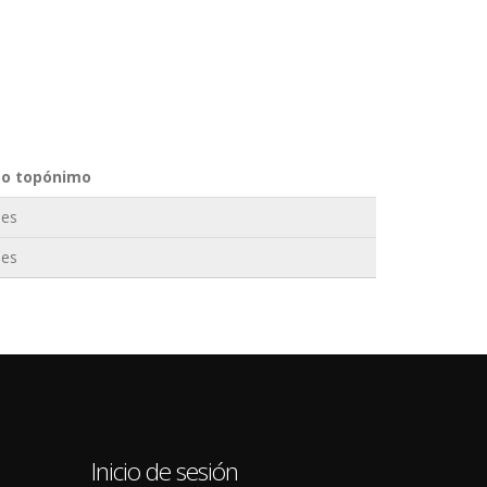
po topónimo
les
les
0
Inicio de sesión