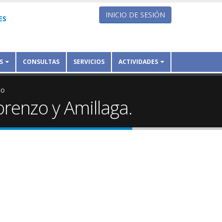
INICIO DE SESIÓN
ES
S
CONSULTAS
SERVICIOS
ACTIVIDADES
co
orenzo y Amillaga.