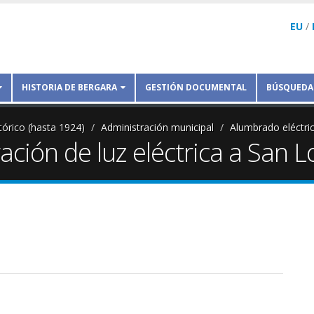
EU
/
HISTORIA DE BERGARA
GESTIÓN DOCUMENTAL
BÚSQUEDA
tórico (hasta 1924)
Administración municipal
Alumbrado eléctri
ción de luz eléctrica a San L