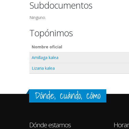
Subdocumentos
Ninguno.
Topónimos
Nombre oficial
Amillaga kalea
Lizaria kalea
Dónde, cuándo, cómo
Dónde estamos
Horar