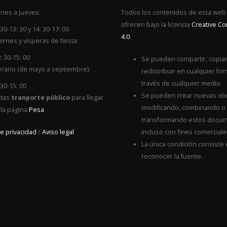
nes a jueves:
Todos los contenidos de esta web
ofrecen bajo la licencia
Creative 
 30-13: 30 y 14: 30-17: 00
4.0
:
ernes y vísperas de fiesta:
: 30-15: 00
Se pueden compartir, copiar
rano (de mayo a septiembre):
redistribuir en cualquier for
través de cualquier medio.
 30-15: 00
Se pueden crear nuevas ob
itas
tranporte público
para llegar
modificando, combinando o
 la página
Pesa
transformando estos docum
de privacidad
/
Aviso legal
incluso con fines comerciale
La única condición consiste
reconocer la fuente.