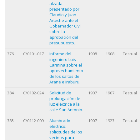
alzada
presentado por
Claudio y Juan
Arteche ante el
Gobernador Civil
sobre la
aprobación del
presupuesto.
376
C/0101-017
Informe del
1908
1908
Testual
ingeniero Luis
Carmiña sobre el
aprovechamiento
de los saltos de
Arane e Iraburu.
384
C/0102-024
Solicitud de
1907
1907
Testual
prolongación de
luz eléctrica a la
calle San Antonio.
385
C/0112-009
Alumbrado
1907
1923
Testual
eléctrico:
solicitudes de los
vecinos para