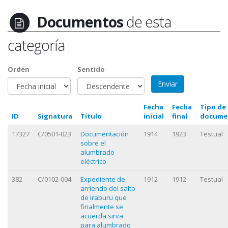
Documentos
de esta
categoría
Orden
Sentido
Fecha
Fecha
Tipo de
ID
Signatura
Título
inicial
final
docume
17327
C/0501-023
Documentación
1914
1923
Testual
sobre el
alumbrado
eléctrico
382
C/0102-004
Expediente de
1912
1912
Testual
arriendo del salto
de Iraburu que
finalmente se
acuerda sirva
para alumbrado