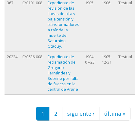
367
C/0101-008
Expediente de
1905
1906
Testual
revisión de las
líneas de alta y
baja tensión y
transformadores
a raíz de la
muerte de
Saturnino
Otaduy.
20224
C/0636-008
Expediente de
1904-
1905-
Testual
reclamación de
07-23
12-31
Gregorio
Fernández y
Sobrino por falta
de fuerza en la
central de Arane
Páginas
1
2
siguiente ›
última »