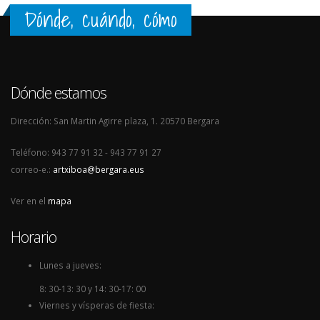
Dónde, cuándo, cómo
Dónde estamos
Dirección: San Martin Agirre plaza, 1. 20570 Bergara
Teléfono: 943 77 91 32 - 943 77 91 27
correo-e.:
artxiboa@bergara.eus
Ver en el
mapa
Horario
Lunes a jueves:
8: 30-13: 30 y 14: 30-17: 00
Viernes y vísperas de fiesta: