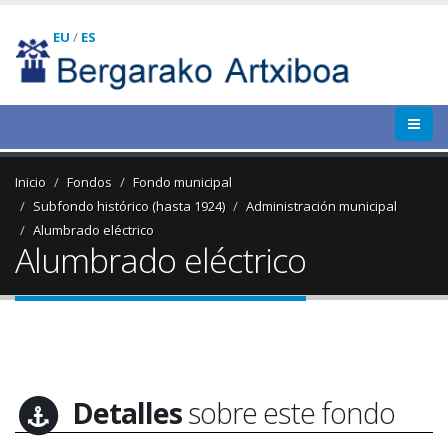
EU
/
ES
Inicio
Fondos
Fondo municipal
Subfondo histórico (hasta 1924)
Administración municipal
Alumbrado eléctrico
Alumbrado eléctrico
Detalles
sobre este fondo