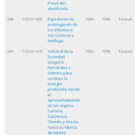
líneas del
alumbrado.
368
C/0101-009
Expediente de
1906
1906
Testual
prolongación de
luz eléctrica a
San Lorenzo y
Amillaga.
369
C/0101-010
Solicitud de la
1906
1906
Testual
Sociedad
Gregorio
Fernández y
Sobrino para
conducir la
energía
producida, desde
el
aprovechamiento
de las regatas
Sarriola,
Garolecua,
Chimillo y Ansola
hasta su fábrica
de tejidos.