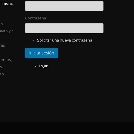
Commons
Contraseña
*
 y
mato y a
Solicitar una nueva contraseña
ras
entos,
Login
s.
 en