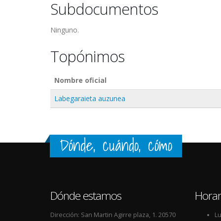
Subdocumentos
Ninguno.
Topónimos
Nombre oficial
Labegaraieta auzunea
Dónde, cuándo, cómo
Dónde estamos
Horar
Dirección: San Martin Agirre plaza, 1. 20570
Lu