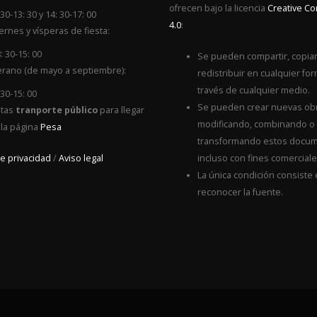
ofrecen bajo la licencia
Creative 
 30-13: 30 y 14: 30-17: 00
4.0
:
ernes y vísperas de fiesta:
: 30-15: 00
Se pueden compartir, copiar
rano (de mayo a septiembre):
redistribuir en cualquier for
través de cualquier medio.
 30-15: 00
Se pueden crear nuevas ob
itas
tranporte público
para llegar
modificando, combinando o
 la página
Pesa
transformando estos docum
de privacidad
/
Aviso legal
incluso con fines comerciale
La única condición consiste
reconocer la fuente.