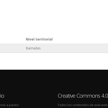
Nivel territorial
Barriadas
io
Creative Commons 4.
nes a jueves:
Todos los contenidos de esta web