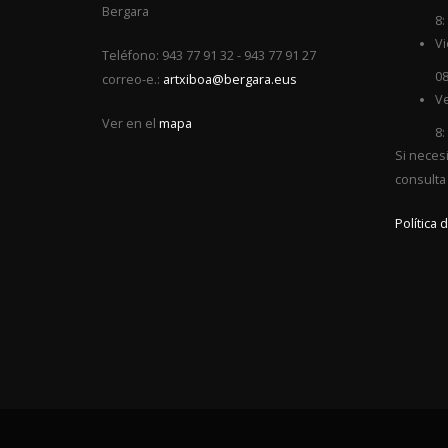
Bergara
8:
Vi
Teléfono: 943 77 91 32 - 943 77 91 27
08
correo-e.:
artxiboa@bergara.eus
Ve
Ver en el
mapa
8:
Si neces
consulta
Política 