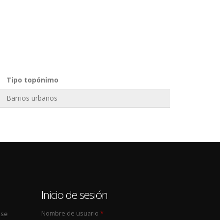
Tipo topónimo
Barrios urbanos
0
Inicio de sesión
Nombre de usuario
*
 se