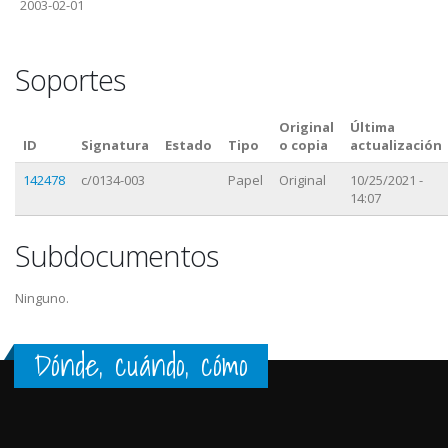
2003-02-01
Soportes
Original
Última
ID
Signatura
Estado
Tipo
o copia
actualización
142478
c/0134-003
Papel
Original
10/25/2021 -
14:07
Subdocumentos
Ninguno.
Dónde, cuándo, cómo