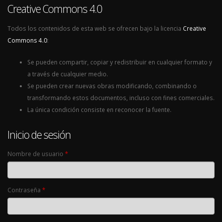
Creative Commons 4.0
Todos los contenidos de esta web se ofrecen bajo la licencia
Creative
Commons 4.0
:
Se pueden compartir, copiar y redistribuir en cualquier formato y
a través de cualquier medio.
Se pueden crear nuevas obras modificando, combinando o
transformando estos documentos, incluso con fines comerciales.
La única condición consiste en reconocer la fuente.
Inicio de sesión
Nombre de usuario
*
Contraseña
*