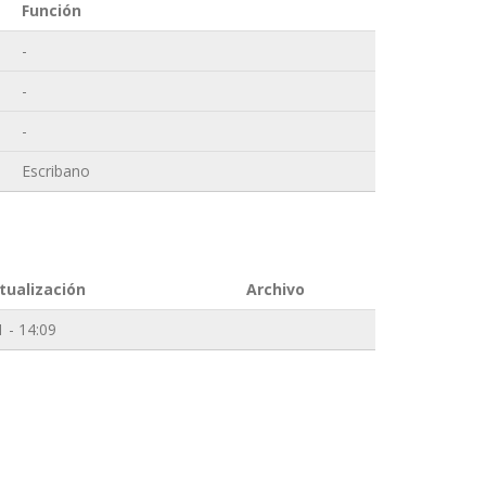
Función
-
-
-
Escribano
tualización
Archivo
 - 14:09