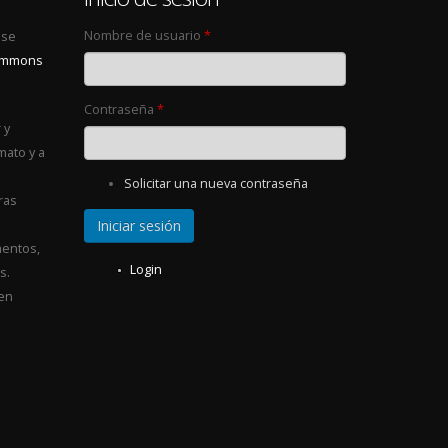
Nombre de usuario
*
 se
Commons
Contraseña
*
 y
mato y a
Solicitar una nueva contraseña
ras
entos,
Login
s.
 en