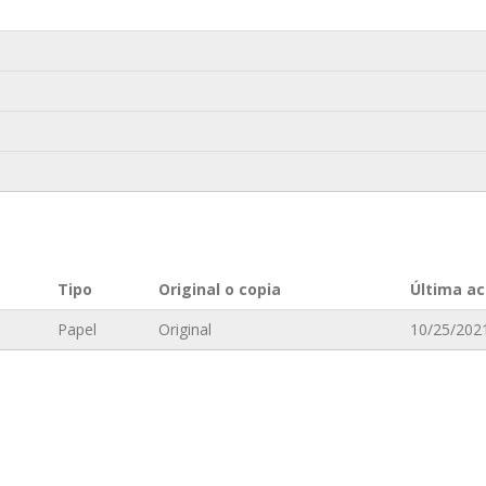
Tipo
Original o copia
Última ac
Papel
Original
10/25/2021