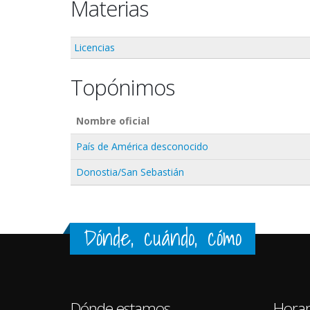
Materias
Licencias
Topónimos
Nombre oficial
País de América desconocido
Donostia/San Sebastián
Dónde, cuándo, cómo
Dónde estamos
Horar