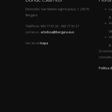
Dirección: San Martin Agirre plaza, 1. 20570
Lu
Bergara
8:
Vi
Teléfono: 943 77 91 32 - 943 77 91 27
08
correo-e.:
artxiboa@bergara.eus
Ve
Ver en el
mapa
8:
Si neces
consulta
Política 