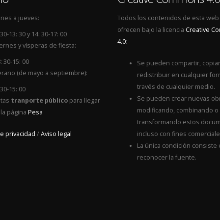
nes a jueves:
Todos los contenidos de esta web
ofrecen bajo la licencia
Creative 
 30-13: 30 y 14: 30-17: 00
4.0
:
ernes y vísperas de fiesta:
: 30-15: 00
Se pueden compartir, copiar
rano (de mayo a septiembre):
redistribuir en cualquier for
través de cualquier medio.
 30-15: 00
Se pueden crear nuevas ob
itas
tranporte público
para llegar
modificando, combinando o
 la página
Pesa
transformando estos docum
de privacidad
/
Aviso legal
incluso con fines comerciale
La única condición consiste
reconocer la fuente.