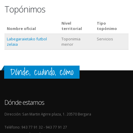
Topónimos
Nivel
Tipo
Nombre oficial
territorial
topónimo
Labegaraietako futbol
Toponimia
Servicios
zelaia
menor
Dónde, cuándo, cómo
Dónde estamos
Dirección: San Martin Agirre plaza, 1. 20570 Bergara
Teléfono: 943 77 91 32 - 943 77 91 27