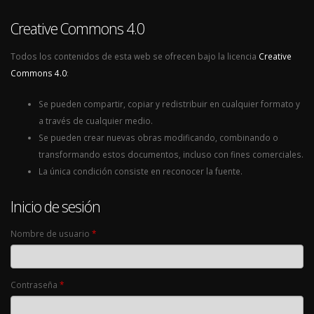
Creative Commons 4.0
Todos los contenidos de esta web se ofrecen bajo la licencia
Creative
Commons 4.0
:
Se pueden compartir, copiar y redistribuir en cualquier formato y
a través de cualquier medio.
Se pueden crear nuevas obras modificando, combinando o
transformando estos documentos, incluso con fines comerciales.
La única condición consiste en reconocer la fuente.
Inicio de sesión
Nombre de usuario
*
Contraseña
*