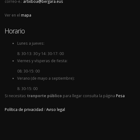
correo-e.:
artxiboa@bergara.eus
Ver en el
mapa
Horario
Lunes a jueves:
8: 30-13: 30 y 14: 30-17: 00
Viernes y vísperas de fiesta:
08: 30-15: 00
Verano (de mayo a septiembre):
8: 30-15: 00
Si necesitas
tranporte público
para llegar consulta la página
Pesa
Política de privacidad
/
Aviso legal