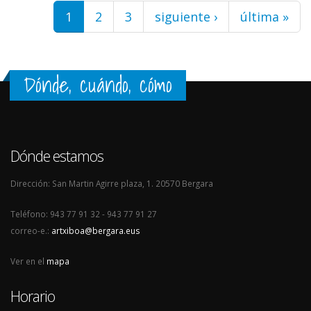
Páginas
1
2
3
siguiente ›
última »
Dónde, cuándo, cómo
Dónde estamos
Dirección: San Martin Agirre plaza, 1. 20570 Bergara
Teléfono: 943 77 91 32 - 943 77 91 27
correo-e.:
artxiboa@bergara.eus
Ver en el
mapa
Horario