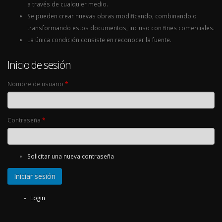
a través de cualquier medio.
Se pueden crear nuevas obras modificando, combinando o
transformando estos documentos, incluso con fines comerciales.
La única condición consiste en reconocer la fuente.
Inicio de sesión
Nombre de usuario
*
Contraseña
*
Solicitar una nueva contraseña
Login