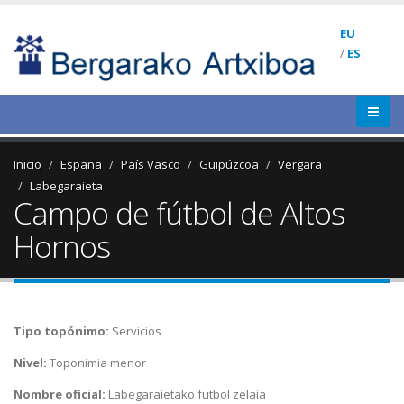
EU
/
ES
Inicio
España
País Vasco
Guipúzcoa
Vergara
Labegaraieta
Campo de fútbol de Altos
Hornos
Tipo topónimo:
Servicios
Nivel:
Toponimia menor
Nombre oficial:
Labegaraietako futbol zelaia