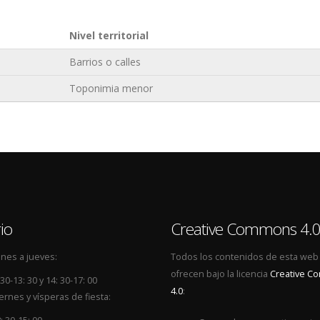
Nivel territorial
Barrios o calles
Toponimia menor
io
Creative Commons 4.
nes a jueves:
Todos los contenidos de esta web
ofrecen bajo la licencia
Creative 
 30-13: 30 y 14: 30-17: 00
4.0
:
ernes y vísperas de fiesta: