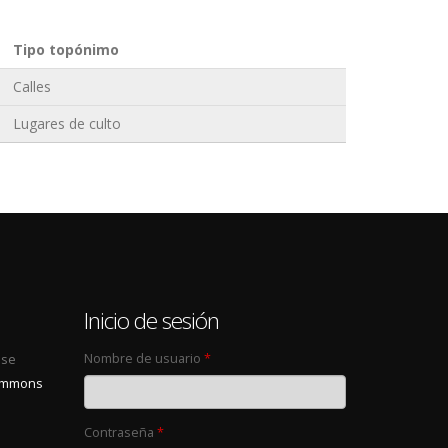
Tipo topónimo
Calles
Lugares de culto
0
Inicio de sesión
Nombre de usuario
*
 se
Commons
Contraseña
*