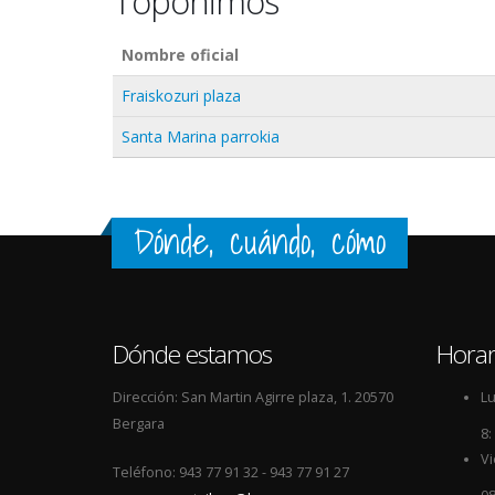
Topónimos
Nombre oficial
Fraiskozuri plaza
Santa Marina parrokia
Dónde, cuándo, cómo
Dónde estamos
Horar
Dirección: San Martin Agirre plaza, 1. 20570
Lu
Bergara
8:
Vi
Teléfono: 943 77 91 32 - 943 77 91 27