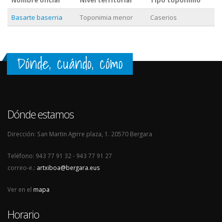
Nombre oficial
Nivel territorial
Tipo topónimo
Basarte baserria
Toponimia menor
Caserios
Dónde, cuándo, cómo
Dónde estamos
Dirección: San Martin Agirre plaza, 1. 20570 Bergara
Teléfono: 943 77 91 32 - 943 77 91 27
correo-e.:
artxiboa@bergara.eus
Ver en el
mapa
Horario