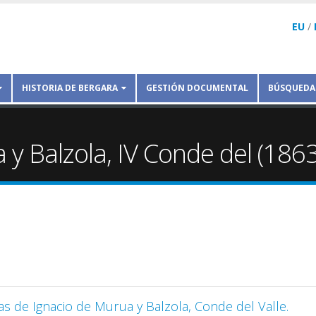
EU
/
HISTORIA DE BERGARA
GESTIÓN DOCUMENTAL
BÚSQUEDA
a y Balzola, IV Conde del (186
as de Ignacio de Murua y Balzola, Conde del Valle.