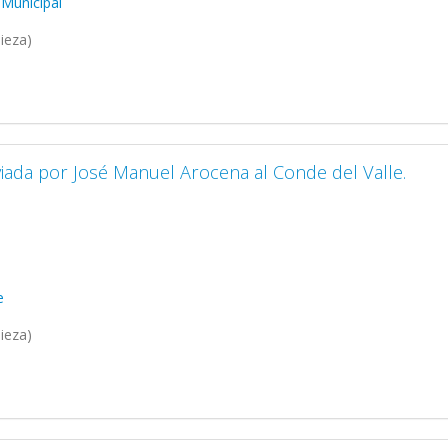
 Municipal
ieza)
viada por José Manuel Arocena al Conde del Valle.
e
ieza)