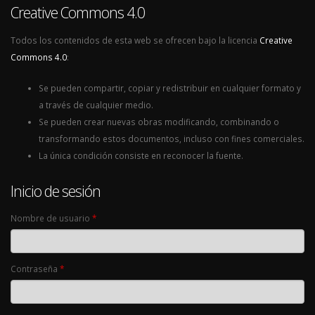
Creative Commons 4.0
Todos los contenidos de esta web se ofrecen bajo la licencia
Creative
Commons 4.0
:
Se pueden compartir, copiar y redistribuir en cualquier formato y
a través de cualquier medio.
Se pueden crear nuevas obras modificando, combinando o
transformando estos documentos, incluso con fines comerciales.
La única condición consiste en reconocer la fuente.
Inicio de sesión
Nombre de usuario
*
Contraseña
*