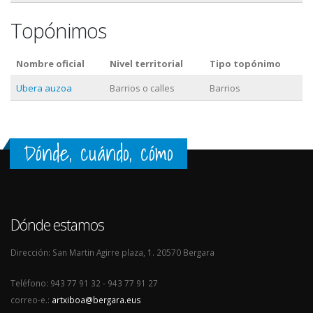
Topónimos
Nombre oficial
Nivel territorial
Tipo topónimo
Ubera auzoa
Barrios o calles
Barrios
Dónde, cuándo, cómo
Dónde estamos
Dirección: San Martin Agirre plaza, 1. 20570 Bergara
Teléfono: 943 77 91 32 - 943 77 91 27
correo-e.:
artxiboa@bergara.eus