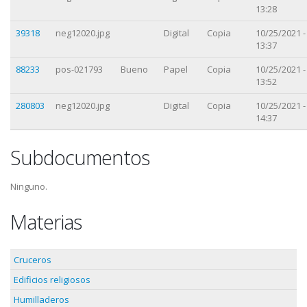
13:28
39318
neg12020.jpg
Digital
Copia
10/25/2021 -
13:37
88233
pos-021793
Bueno
Papel
Copia
10/25/2021 -
13:52
280803
neg12020.jpg
Digital
Copia
10/25/2021 -
14:37
Subdocumentos
Ninguno.
Materias
Cruceros
Edificios religiosos
Humilladeros