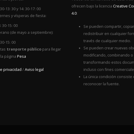
ofrecen bajo la licencia
Creative 
 30-13: 30 y 14: 30-17: 00
4.0
:
ernes y vísperas de fiesta:
: 30-15: 00
Se pueden compartir, copiar
rano (de mayo a septiembre):
redistribuir en cualquier for
través de cualquier medio.
 30-15: 00
Se pueden crear nuevas ob
itas
tranporte público
para llegar
modificando, combinando o
 la página
Pesa
transformando estos docum
de privacidad
/
Aviso legal
incluso con fines comerciale
La única condición consiste
reconocer la fuente.