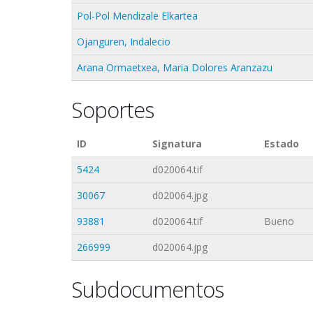
Pol-Pol Mendizale Elkartea
Ojanguren, Indalecio
Arana Ormaetxea, Maria Dolores Aranzazu
Soportes
ID
Signatura
Estado
5424
d020064.tif
30067
d020064.jpg
93881
d020064.tif
Bueno
266999
d020064.jpg
Subdocumentos