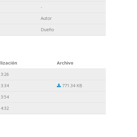
-
Autor
Dueño
lización
Archivo
13:26
13:34
771.34 KB
13:54
14:32