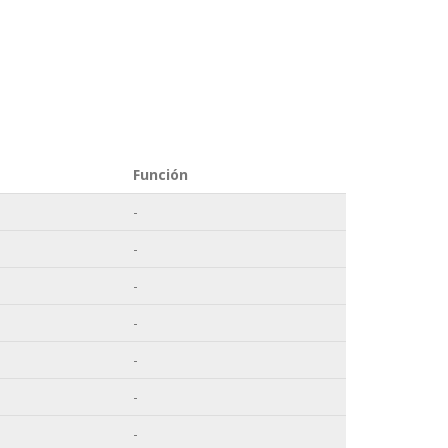
Función
-
-
-
-
-
-
-