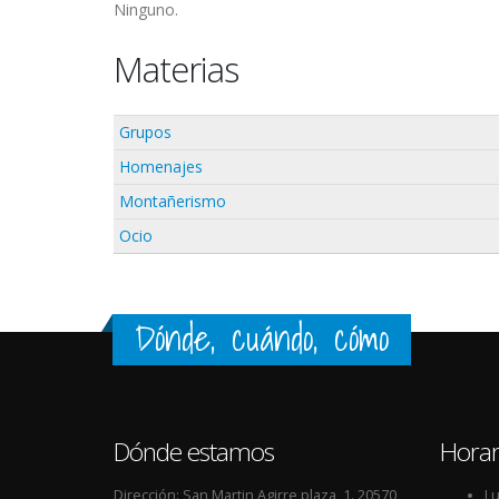
Ninguno.
Materias
Grupos
Homenajes
Montañerismo
Ocio
Dónde, cuándo, cómo
Dónde estamos
Horar
Dirección: San Martin Agirre plaza, 1. 20570
Lu