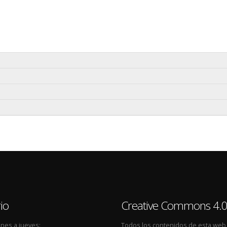
io
Creative Commons 4.
nes a jueves:
Todos los contenidos de esta web