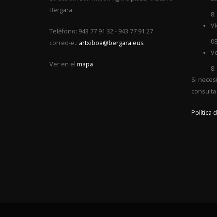
Bergara
8:
Vi
Teléfono: 943 77 91 32 - 943 77 91 27
08
correo-e.:
artxiboa@bergara.eus
Ve
Ver en el
mapa
8:
Si neces
consulta
Política 