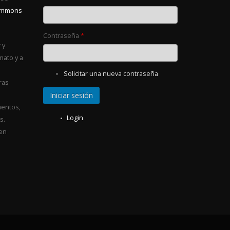
Commons
Contraseña
*
 y
mato y a
Solicitar una nueva contraseña
ras
entos,
Login
s.
 en