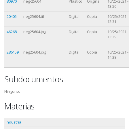
80970
neg-25604
Plástico
Original
10/25/2021 -
13:50
20405
neg25604.tif
Digital
Copia
10/25/2021 -
13:31
46268
neg25604.jpg
Digital
Copia
10/25/2021 -
13:39
286159
neg25604.jpg
Digital
Copia
10/25/2021 -
14:38
Subdocumentos
Ninguno.
Materias
Industria