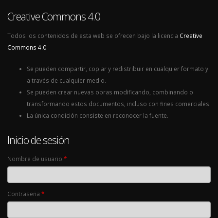
Creative Commons 4.0
Todos los contenidos de esta web se ofrecen bajo la licencia
Creative
Commons 4.0
:
Se pueden compartir, copiar y redistribuir en cualquier formato y
a través de cualquier medio.
Se pueden crear nuevas obras modificando, combinando o
transformando estos documentos, incluso con fines comerciales.
La única condición consiste en reconocer la fuente.
Inicio de sesión
Nombre de usuario
*
Contraseña
*