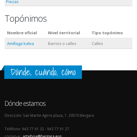
Piezas
Topónimos
Nombre oficial
Nivel territorial
Tipo topónimo
Amillaga kalea
Barrios o calles
Calles
Dónde, cuándo, cómo
Dónde estamos
Dirección: San Martin Agirre plaza, 1. 20570 Bergara
Teléfono: 943 77 91 32 - 943 77 91 27
correo-e.:
artxiboa@bergara.eus