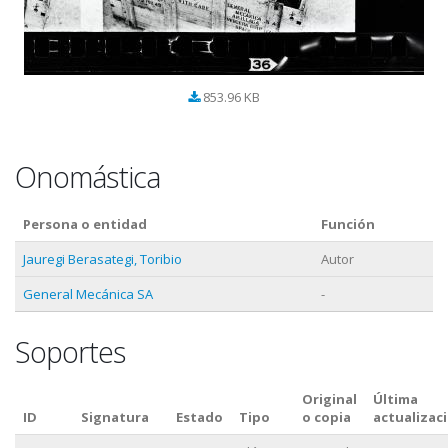
853.96 KB
Onomástica
Persona o entidad
Función
Jauregi Berasategi, Toribio
Autor
General Mecánica SA
-
Soportes
Original
Última
ID
Signatura
Estado
Tipo
o copia
actualizac