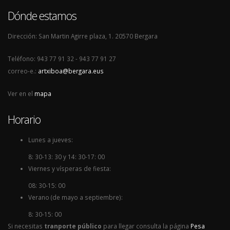
Dónde estamos
Dirección: San Martin Agirre plaza, 1. 20570 Bergara
Teléfono: 943 77 91 32 - 943 77 91 27
correo-e.:
artxiboa@bergara.eus
Ver en el
mapa
Horario
Lunes a jueves:
8: 30-13: 30 y 14: 30-17: 00
Viernes y vísperas de fiesta:
08: 30-15: 00
Verano (de mayo a septiembre):
8: 30-15: 00
Si necesitas
tranporte público
para llegar consulta la página
Pesa