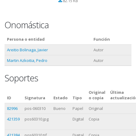
82.15 KB
Onomástica
Persona o entidad
Función
Areitio Bolinaga, Javier
Autor
Martin Azkoitia, Pedro
Autor
Soportes
Original
Última
ID
Signatura
Estado
Tipo
o copia
actualizació
82996
pos-060310
Bueno
Papel
Original
421359
pos60310.jpg
Digital
Copia
421384
pos60310.tif
Digital
Copia