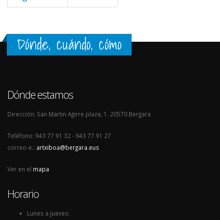
Dónde, cuándo, cómo
Dónde estamos
Dirección: San Martin Agirre plaza, 1. 20570 Bergara
Teléfono: 943 77 91 32 - 943 77 91 27
correo-e.:
artxiboa@bergara.eus
Ver en el
mapa
Horario
Lunes a jueves: