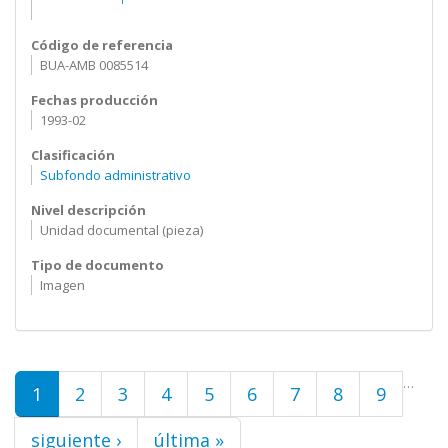
Código de referencia
BUA-AMB 0085514
Fechas producción
1993-02
Clasificación
Subfondo administrativo
Nivel descripción
Unidad documental (pieza)
Tipo de documento
Imagen
Páginas
…
1
2
3
4
5
6
7
8
9
siguiente ›
última »