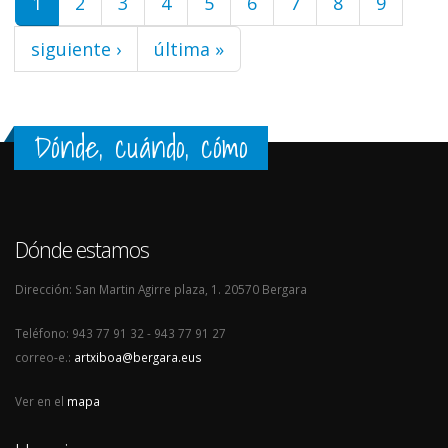
1
2
3
4
5
6
7
8
9
siguiente ›
última »
Dónde, cuándo, cómo
Dónde estamos
Dirección: San Martin Agirre plaza, 1. 20570 Bergara
Teléfono: 943 77 91 32 - 943 77 91 27
correo-e.:
artxiboa@bergara.eus
Ver en el
mapa