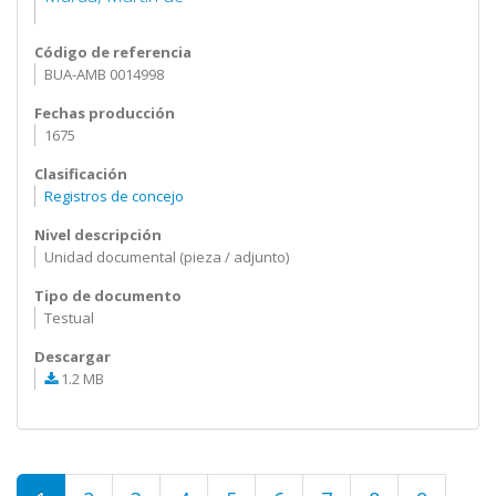
Código de referencia
BUA-AMB 0014998
Fechas producción
1675
Clasificación
Registros de concejo
Nivel descripción
Unidad documental (pieza / adjunto)
Tipo de documento
Testual
Descargar
1.2 MB
Páginas