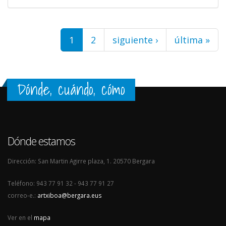
Páginas
1
2
siguiente ›
última »
Dónde, cuándo, cómo
Dónde estamos
Dirección: San Martin Agirre plaza, 1. 20570 Bergara
Teléfono: 943 77 91 32 - 943 77 91 27
correo-e.:
artxiboa@bergara.eus
Ver en el
mapa