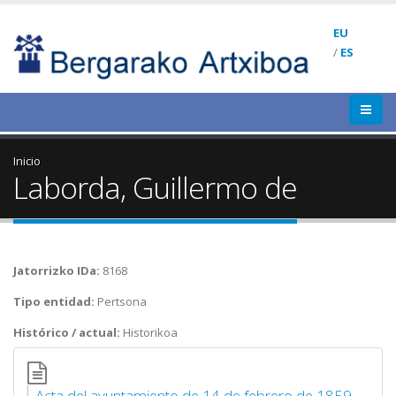
EU
/
ES
Inicio
Laborda, Guillermo de
Jatorrizko IDa:
8168
Tipo entidad:
Pertsona
Histórico / actual:
Historikoa
Acta del ayuntamiento de 14 de febrero de 1859.