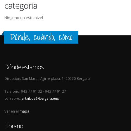
categoría
Ninguno en este nivel
Dónde, cuándo, cómo
Dónde estamos
Dirección: San Martin Agirre plaza, 1. 20570 Bergara
Teléfono: 943 77 91 32 - 943 77 91 27
correo-e.:
artxiboa@bergara.eus
Ver en el
mapa
Horario