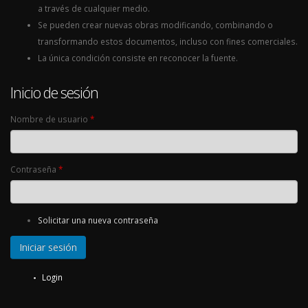
a través de cualquier medio.
Se pueden crear nuevas obras modificando, combinando o
transformando estos documentos, incluso con fines comerciales.
La única condición consiste en reconocer la fuente.
Inicio de sesión
Nombre de usuario
*
Contraseña
*
Solicitar una nueva contraseña
Login