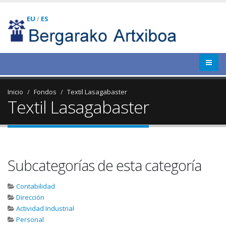
EU
/
ES
Inicio
Fondos
Textil Lasagabaster
Textil Lasagabaster
Subcategorías de esta categoría
Contabilidad
Dirección
Actividad Industrial
Personal