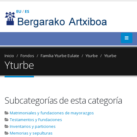
EU
/
ES
Inicio
Fondos
Familia Yturbe Eulate
Yturbe
Yturbe
Yturbe
Subcategorías de esta categoría
Matrimoniales y fundaciones de mayorazgos
Testamentos y Fundaciones
Inventarios y particiones
Memorias y sepulturas