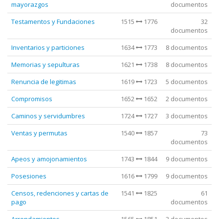
mayorazgos
documentos
Testamentos y Fundaciones
1515
1776
32
documentos
Inventarios y particiones
1634
1773
8 documentos
Memorias y sepulturas
1621
1738
8 documentos
Renuncia de legitimas
1619
1723
5 documentos
Compromisos
1652
1652
2 documentos
Caminos y servidumbres
1724
1727
3 documentos
Ventas y permutas
1540
1857
73
documentos
Apeos y amojonamientos
1743
1844
9 documentos
Posesiones
1616
1799
9 documentos
Censos, redenciones y cartas de
1541
1825
61
pago
documentos
Arrendamientos
1565
1851
3 documentos