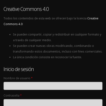
Creative Commons 4.0
Todos los contenidos de esta web se ofrecen bajo la licencia
Creative
Commons 4.0
:
Se pueden compartir, copiar y redistribuir en cualquier formato y
a través de cualquier medio.
Se pueden crear nuevas obras modificando, combinando o
transformando estos documentos, incluso con fines comerciales.
La única condición consiste en reconocer la fuente.
Inicio de sesión
Nombre de usuario
*
Contraseña
*