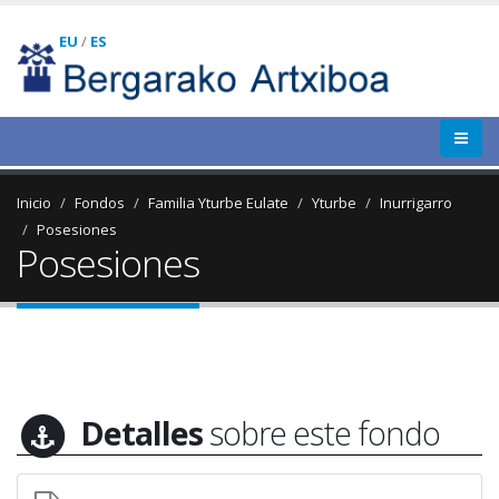
EU
/
ES
Inicio
Fondos
Familia Yturbe Eulate
Yturbe
Inurrigarro
Posesiones
Posesiones
Detalles
sobre este fondo