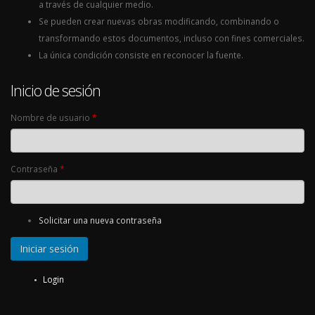
a través de cualquier medio.
Se pueden crear nuevas obras modificando, combinando o
transformando estos documentos, incluso con fines comerciales.
La única condición consiste en reconocer la fuente.
Inicio de sesión
Nombre de usuario
*
Contraseña
*
Solicitar una nueva contraseña
Login