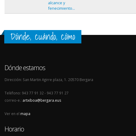
alcance y
fenecimiento...
Dónde, cuándo, cómo
Dónde estamos
Dirección: San Martin Agirre plaza, 1. 20570 Bergara
Teléfono: 943 77 91 32 - 943 77 91 27
correo-e.:
artxiboa@bergara.eus
Ver en el
mapa
Horario