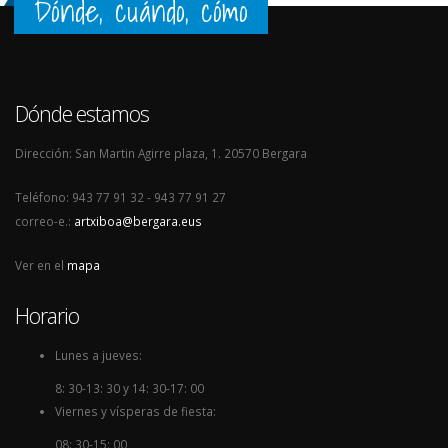
Dónde, cuándo, cómo
Dónde estamos
Dirección: San Martin Agirre plaza, 1. 20570 Bergara
Teléfono: 943 77 91 32 - 943 77 91 27
correo-e.:
artxiboa@bergara.eus
Ver en el
mapa
Horario
Lunes a jueves:
8: 30-13: 30 y 14: 30-17: 00
Viernes y vísperas de fiesta:
08: 30-15: 00