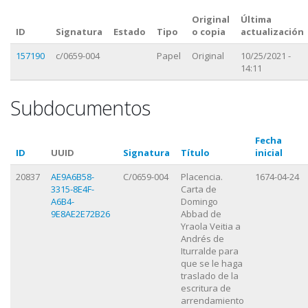
Original
Última
ID
Signatura
Estado
Tipo
o copia
actualización
157190
c/0659-004
Papel
Original
10/25/2021 -
14:11
Subdocumentos
Fecha
ID
UUID
Signatura
Título
inicial
20837
AE9A6B58-
C/0659-004
Placencia.
1674-04-24
3315-8E4F-
Carta de
A6B4-
Domingo
9E8AE2E72B26
Abbad de
Yraola Veitia a
Andrés de
Iturralde para
que se le haga
traslado de la
escritura de
arrendamiento