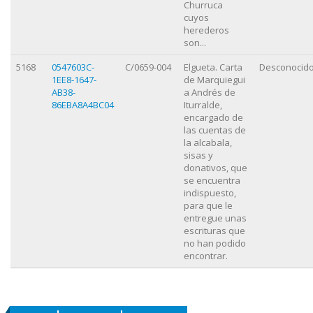
Churruca
cuyos
herederos
son...
5168
0547603C-
C/0659-004
Elgueta. Carta
Desconocid
1EE8-1647-
de Marquiegui
AB38-
a Andrés de
86EBA8A4BC04
Iturralde,
encargado de
las cuentas de
la alcabala,
sisas y
donativos, que
se encuentra
indispuesto,
para que le
entregue unas
escrituras que
no han podido
encontrar.