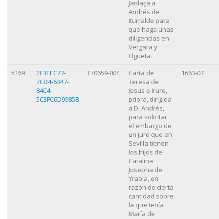
Jaolaça a
Andrés de
Iturralde para
que haga unas
diligencias en
Vergara y
Elgueta.
5169
2E3EEC77-
C/0659-004
Carta de
1663-07
7CD4-6347-
Teresa de
84C4-
Jesus e Irure,
5C3FC6D9985B
priora, dirigida
a D. Andrés,
para solicitar
el embargo de
un juro que en
Sevilla tienen
los hijos de
Catalina
Josepha de
Yraola, en
razón de cierta
cantidad sobre
la que tenía
María de