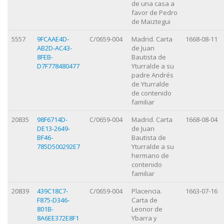
de una casa a
favor de Pedro
de Maiztegui
5557
9FCAAE4D-
C/0659-004
Madrid. Carta
1668-08-11
AB2D-AC43-
de Juan
8FEB-
Bautista de
D7F778480477
Yturralde a su
padre Andrés
de Yturralde
de contenido
familiar
20835
98F6714D-
C/0659-004
Madrid. Carta
1668-08-04
DE13-2649-
de Juan
BF46-
Bautista de
785D500292E7
Yturralde a su
hermano de
contenido
familiar
20839
439C18C7-
C/0659-004
Placencia.
1663-07-16
F875-D346-
Carta de
801B-
Leonor de
8A6EE372E8F1
Ybarra y