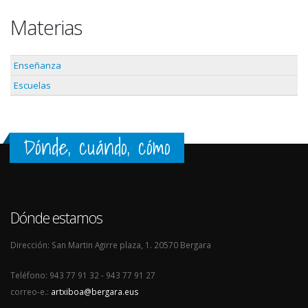
Materias
Enseñanza
Escuelas
Dónde, cuándo, cómo
Dónde estamos
Dirección: San Martin Agirre plaza, 1. 20570 Bergara
Teléfono: 943 77 91 32 - 943 77 91 27
correo-e.:
artxiboa@bergara.eus