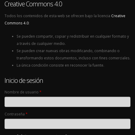
Creative Commons 4.0
Todos los contenidos de esta web se ofrecen bajo la licencia
Creative
Commons 4.0
:
Se pueden compartir, copiar y redistribuir en cualquier formato y
a través de cualquier medio.
Se pueden crear nuevas obras modificando, combinando o
transformando estos documentos, incluso con fines comerciales.
La única condición consiste en reconocer la fuente.
Inicio de sesión
Nombre de usuario
*
Contraseña
*