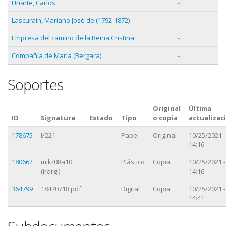
Uriarte, Carlos
-
Lascurain, Mariano José de (1792-1872)
-
Empresa del camino de la Reina Cristina
-
Compañía de María (Bergara)
-
Soportes
Original
Última
ID
Signatura
Estado
Tipo
o copia
actualizac
178675
l/221
Papel
Original
10/25/2021 -
14:16
180662
mik/08a10
Plástico
Copia
10/25/2021 -
(irargi)
14:16
364799
18470718.pdf
Digital
Copia
10/25/2021 -
14:41