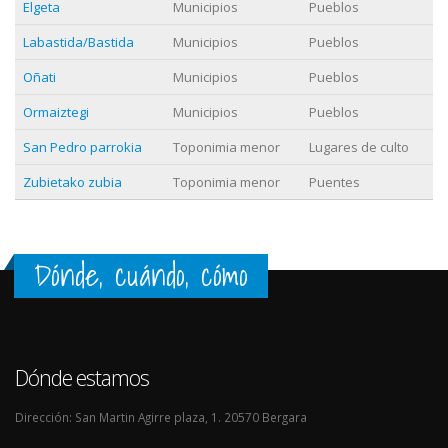
Elgeta
Municipios
Pueblos
Labastida/Bastida
Municipios
Pueblos
Oñati
Municipios
Pueblos
Ormaiztegi
Municipios
Pueblos
San Pedro parrokia
Toponimia menor
Lugares de culto
Zubietako zubia
Toponimia menor
Puentes
Dónde, cuándo, cómo
Dónde estamos
Dirección: San Martin Agirre plaza, 1. 20570 Bergara