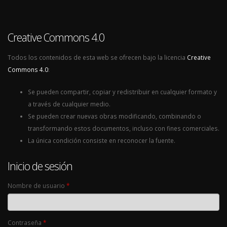
Creative Commons 4.0
Todos los contenidos de esta web se ofrecen bajo la licencia
Creative
Commons 4.0
:
Se pueden compartir, copiar y redistribuir en cualquier formato y
a través de cualquier medio.
Se pueden crear nuevas obras modificando, combinando o
transformando estos documentos, incluso con fines comerciales.
La única condición consiste en reconocer la fuente.
Inicio de sesión
Nombre de usuario
*
Contraseña
*