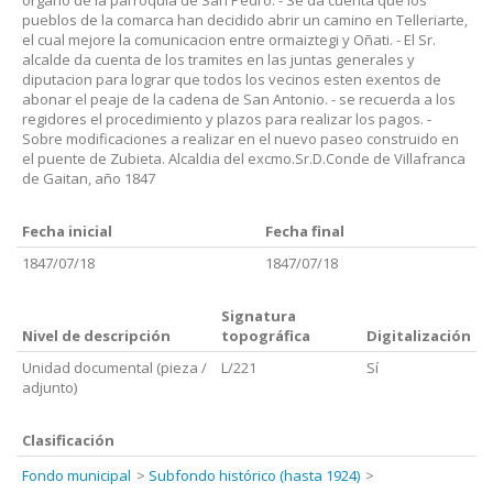
organo de la parroquia de San Pedro. - Se da cuenta que los
pueblos de la comarca han decidido abrir un camino en Telleriarte,
el cual mejore la comunicacion entre ormaiztegi y Oñati. - El Sr.
alcalde da cuenta de los tramites en las juntas generales y
diputacion para lograr que todos los vecinos esten exentos de
abonar el peaje de la cadena de San Antonio. - se recuerda a los
regidores el procedimiento y plazos para realizar los pagos. -
Sobre modificaciones a realizar en el nuevo paseo construido en
el puente de Zubieta. Alcaldia del excmo.Sr.D.Conde de Villafranca
de Gaitan, año 1847
Fecha inicial
Fecha final
1847/07/18
1847/07/18
Signatura
Nivel de descripción
topográfica
Digitalización
Unidad documental (pieza /
L/221
Sí
adjunto)
Clasificación
Fondo municipal
Subfondo histórico (hasta 1924)