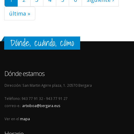
última »
Dónde, cuándo, cómo
Dónde estamos
Dirección: San Martin Agirre plaza, 1. 20570 Bergara
Teléfono: 943 77 91 32 - 943 77 91 27
correo-e.:
artxiboa@bergara.eus
Ver en el
mapa
Horario