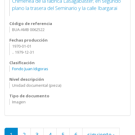
Chimenea de la fábrica Lasagabaster; en segundo
plano la trasera del Seminario y la calle Ibargarai
Código de referencia
BUA-AMB 0062522
Fechas producción
1970-01-01
.. 1979-12-31
Clasificación
Fondo Juan Idigoras
Nivel descripción
Unidad documental (pieza)
Tipo de documento
Imagen
Páginas
1
2
3
4
5
6
siguiente ›